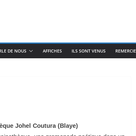
RLE DE NOUS
AFFICHES
ILS SONT VENUS
REMERCI
s
hèque Johel Coutura (Blaye)