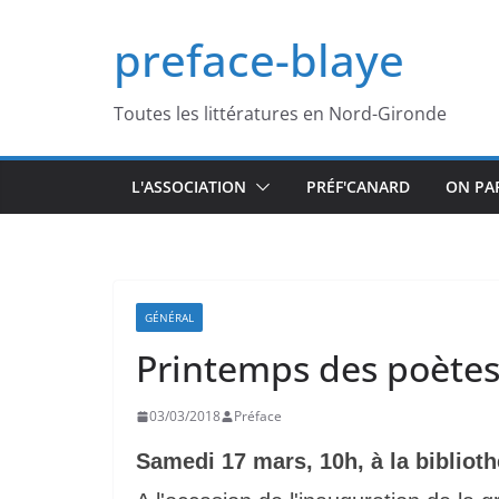
Passer
preface-blaye
au
contenu
Toutes les littératures en Nord-Gironde
L'ASSOCIATION
PRÉF'CANARD
ON PA
GÉNÉRAL
Printemps des poète
03/03/2018
Préface
Samedi 17 mars, 10h, à la bibliot