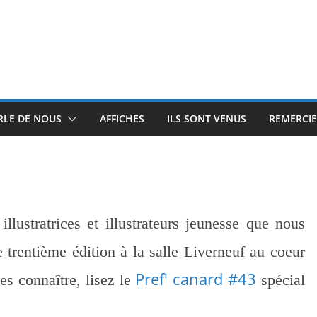
RLE DE NOUS
AFFICHES
ILS SONT VENUS
REMERCI
illustratrices et illustrateurs jeunesse que nous
re trentième édition à la salle Liverneuf au coeur
Pref' canard #43
es connaître, lisez le
spécial