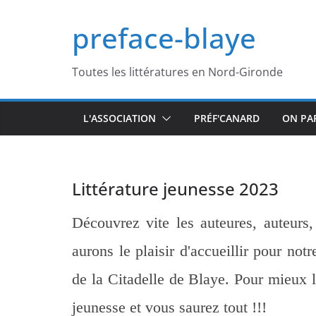
Passer
preface-blaye
au
contenu
Toutes les littératures en Nord-Gironde
L'ASSOCIATION
PRÉF'CANARD
ON PA
Littérature jeunesse 2023
Découvrez vite les auteures, auteurs, 
aurons le plaisir d'accueillir pour not
de la Citadelle de Blaye. Pour mieux l
jeunesse et vous saurez tout !!!