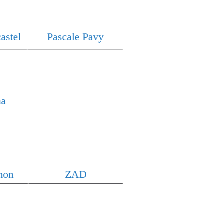
astel
Pascale
Pavy
ma
non
ZAD