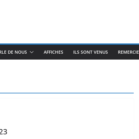
RLE DE NOUS
AFFICHES
ILS SONT VENUS
REMERCI
023