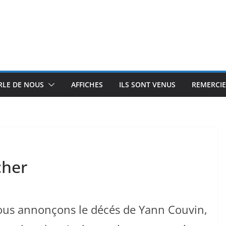
RLE DE NOUS
AFFICHES
ILS SONT VENUS
REMERCI
cher
vous annonçons le décés de Yann Couvin,