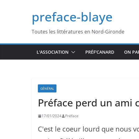
Passer
preface-blaye
au
contenu
Toutes les littératures en Nord-Gironde
L'ASSOCIATION
PRÉF'CANARD
ON PA
GÉNÉRAL
Préface perd un ami 
17/01/2024
Préface
C'est le coeur lourd que nous 