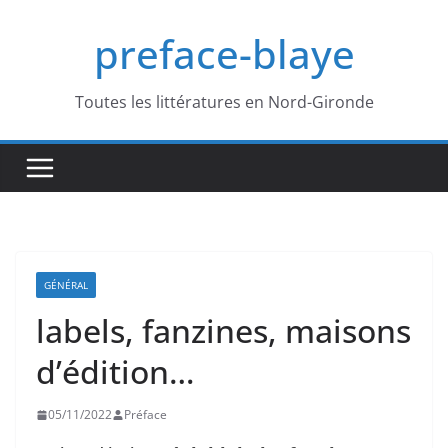
Passer
preface-blaye
au
contenu
Toutes les littératures en Nord-Gironde
GÉNÉRAL
labels, fanzines, maisons
d’édition…
05/11/2022
Préface