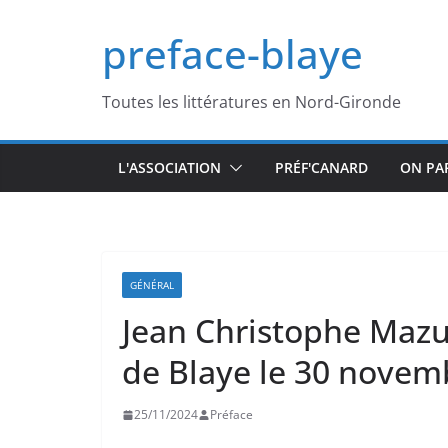
Passer
preface-blaye
au
contenu
Toutes les littératures en Nord-Gironde
L'ASSOCIATION
PRÉF'CANARD
ON PA
GÉNÉRAL
Jean Christophe Mazur
de Blaye le 30 novem
25/11/2024
Préface